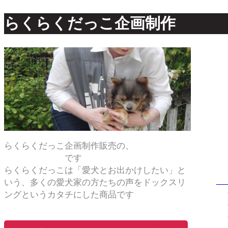
らくらくだっこ企画制作
Ad
らくらくだっこ企画制作販売の、
ルビ・ヨシムラ
です
Ma
らくらくだっこは「愛犬とお出かけしたい」と
いう、多くの愛犬家の方たちの声をドックスリ
ングというカタチにした商品です